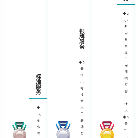
◆
2
小
时
银
内
牌
专
服
务
家
级
工
◆
5
程
天
师
*8
标
响
准
小
应
服
时
务
客
技
户
术
请
◆
人
求
5天
员
◆ 5
*8
驻
天
小
场
*8
时
监
小