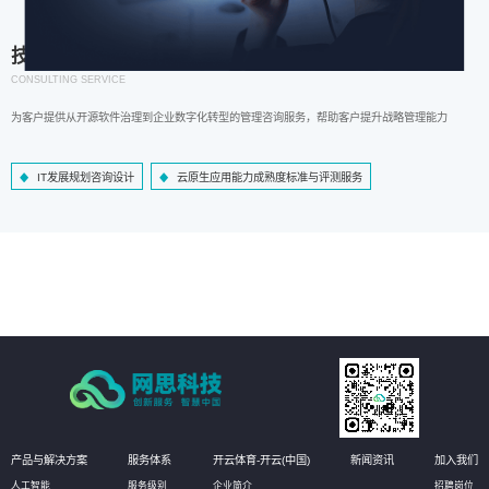
技术咨询服务
CONSULTING SERVICE
为客户提供从开源软件治理到企业数字化转型的管理咨询服务，帮助客户提升战略管理能力
IT发展规划咨询设计
云原生应用能力成熟度标准与评测服务
产品与解决方案
服务体系
开云体育-开云(中国)
新闻资讯
加入我们
人工智能
服务级别
企业简介
招聘岗位