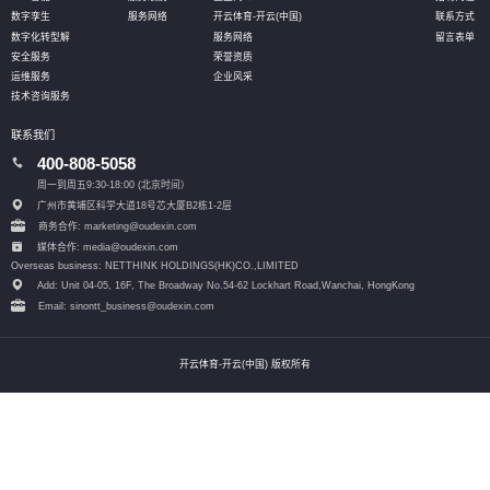
数字孪生
服务网络
开云体育-开云(中国)
联系方式
数字化转型解
服务网络
留言表单
安全服务
荣誉资质
运维服务
企业风采
技术咨询服务
联系我们
400-808-5058
周一到周五9:30-18:00 (北京时间）
广州市黄埔区科学大道18号芯大厦B2栋1-2层
商务合作: marketing@oudexin.com
媒体合作: media@oudexin.com
Overseas business: NETTHINK HOLDINGS(HK)CO.,LIMITED
Add: Unit 04-05, 16F, The Broadway No.54-62 Lockhart Road,
Wanchai, HongKong
Email: sinontt_business@oudexin.com
开云体育-开云(中国) 版权所有