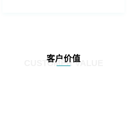
客户价值
CUSTOMER VALUE
外操作系统的依赖，降低企业的运营成
提供更加灵活和定制化的服务，满足
本。
化需求。