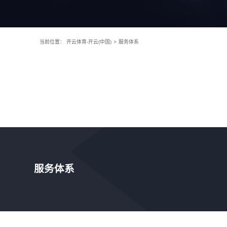
当前位置：
开云体育-开云(中国)
>
服务体系
服务体系