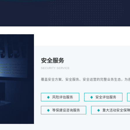
安全服务
SECURITY SERVICE
覆盖安全方案、安全服务、安全运营的完整业务生态，为
风险评估服务
安全评估服务
等保建设咨询服务
重大活动安全保