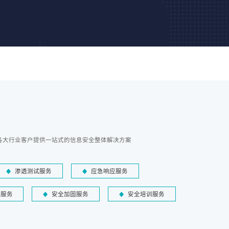
各大行业客户提供一站式的信息安全整体解决方案
渗透测试服务
应急响应服务
障服务
安全加固服务
安全培训服务