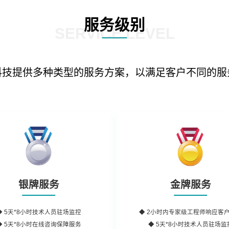
服务级别
SERVICE LEVEL
科技提供多种类型的服务方案，以满足客户不同的服
银牌服务
金牌服务
◆
5天*8小时
技术人员驻场监控
◆
2小时内
专家级工程师
响应客
◆
5天*8小时
在线咨询保障服务
◆ 5天*8小时技术人员驻场监