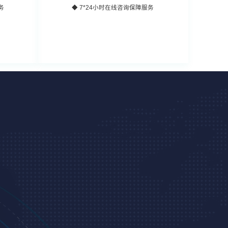
务
◆ 7*24小时在线咨询保障服务