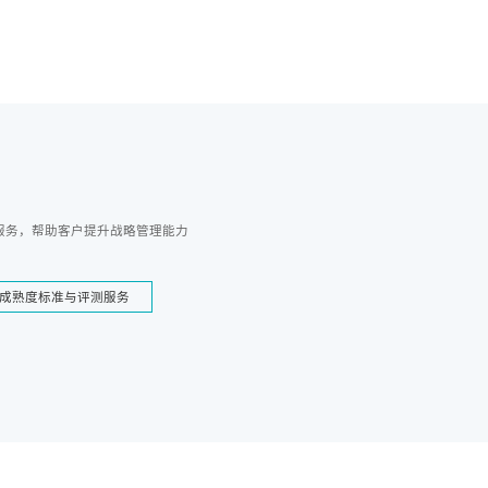
服务，帮助客户提升战略管理能力
成熟度标准与评测服务