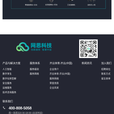
产品与解决方案
服务体系
开云体育-开云(中国)
新闻资讯
加入我们
人工智能
服务级别
企业简介
招聘岗位
数字孪生
服务网络
开云体育-开云(中国)
联系方式
数字化转型解
服务网络
留言表单
安全服务
荣誉资质
运维服务
企业风采
技术咨询服务
联系我们
400-808-5058
周一到周五9:30-18:00 (北京时间）