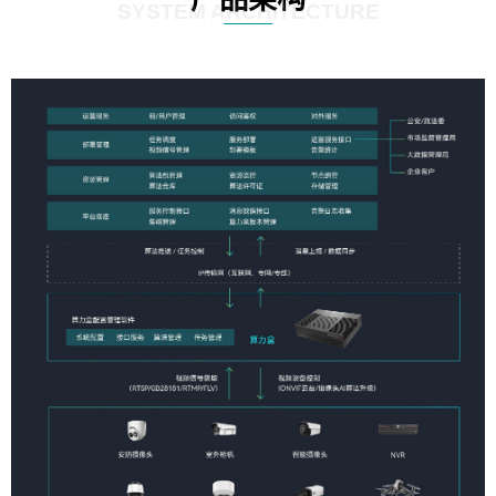
SYSTEM ARCHITECTURE