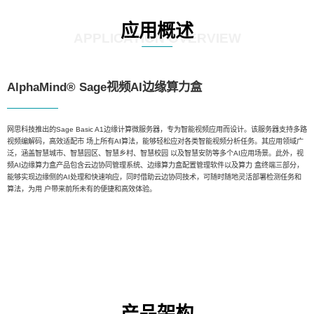
应用概述
APPLICATION OVERVIEW
AlphaMind® Sage视频AI边缘算力盒
网思科技推出的Sage Basic A1边缘计算微服务器，专为智能视频应用而设计。该服务器支持多路
视频编解码，高效适配市 场上所有AI算法，能够轻松应对各类智能视频分析任务。其应用领域广
泛，涵盖智慧城市、智慧园区、智慧乡村、智慧校园 以及智慧安防等多个AI应用场景。此外，视
频AI边缘算力盒产品包含云边协同管理系统、边缘算力盒配置管理软件以及算力 盒终端三部分，
能够实现边缘侧的AI处理和快速响应，同时借助云边协同技术，可随时随地灵活部署检测任务和
算法，为用 户带来前所未有的便捷和高效体验。
产品架构